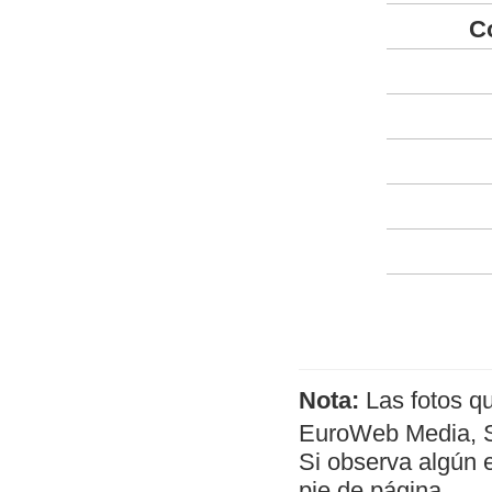
C
Nota:
Las fotos q
EuroWeb Media, SL
Si observa algún 
pie de página.