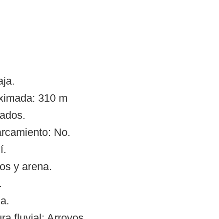
ja.
oximada: 310 m
ados.
arcamiento: No.
í.
os y arena.
.
a.
 fluvial: Arroyos.