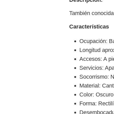
También conocida 
Características
Ocupación: Ba
Longitud apr
Accesos: A pie
Servicios: Ap
Socorrismo: N
Material: Can
Color: Oscuro
Forma: Rectil
Desembocadura