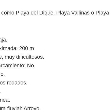
como Playa del Dique, Playa Vallinas o Playa V
ja.
oximada: 200 m
, muy dificultosos.
arcamiento: No.
o.
tos rodados.
.
ínea.
 fluvial: Arroyo.