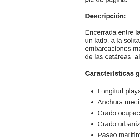
Descripción:
Encerrada entre l
un lado, a la solit
embarcaciones mar
de las cetáreas, a
Características 
Longitud play
Anchura medi
Grado ocupac
Grado urbani
Paseo maríti