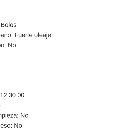
 Bolos
año: Fuerte oleaje
eo: No
 12 30 00
o
impieza: No
ceso: No