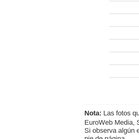
Nota:
Las fotos q
EuroWeb Media, SL
Si observa algún 
pie de página.