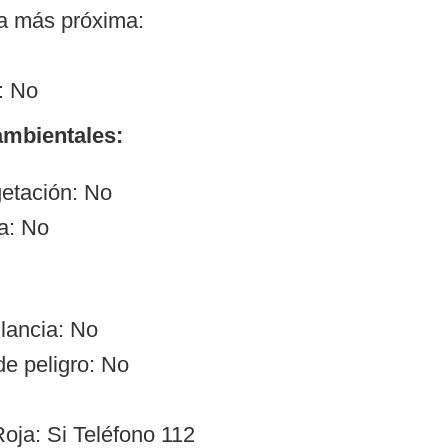
ía más próxima:
: No
mbientales:
etación: No
a: No
ilancia: No
de peligro: No
oja: Si Teléfono 112