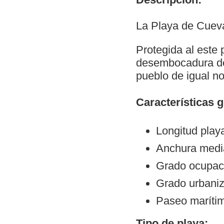
La Playa de Cueva
Protegida al este 
desembocadura del
pueblo de igual n
Características 
Longitud play
Anchura medi
Grado ocupac
Grado urbani
Paseo maríti
Tipo de playa: