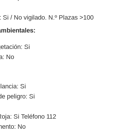
 Si / No vigilado. N.º Plazas >100
mbientales:
etación: Si
a: No
lancia: Si
e peligro: Si
oja: Si Teléfono 112
mento: No