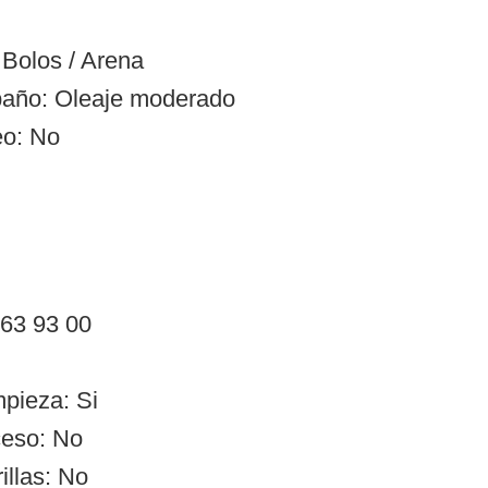
Bolos / Arena
baño: Oleaje moderado
eo: No
 63 93 00
mpieza: Si
ceso: No
illas: No