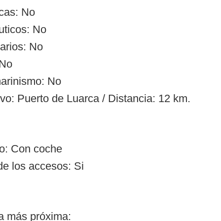
cas: No
uticos: No
arios: No
 No
arinismo: No
vo: Puerto de Luarca / Distancia: 12 km.
so: Con coche
de los accesos: Si
ía más próxima: