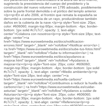
sugiriendo la preexistencia del cuerpo del presbiterio y la
construcción del nuevo volumen en 1795 adosado, posiblemente
sobre la parte frontal demolida o el pórtico del templo anterior.
</p><p>En el año 2006, el frontón que remata la espadaña se
derrumbó a consecuencia de un rayo, produciéndose también
daños en la cubierta de la nave.</p><p style="font-size: 20px;
color: #606060; margin-top:60px; margin-bottom: -4px; border-
bottom: 1px solid #c7c7c7; opacity: 1; text-align:
center">Colabora con nosotros</p><p style="font-size:18px; text-
align: center"><a
href="https://www.eurowebmedia.es/docs/notificacion-
errores.html" target="_blank" rel="nofollow">Notificar error</a> |
<a href="https://www.eurowebmedia.es/docs/sube-tus-fotos.html"
target="_blank" rel="nofollow">Sube tu información</a> | <a
href="https://www.eurowebmedia.es/docs/ayudanos-a-
mejorar.html" target="_blank" rel="nofollow">Ayúdanos a
mejorar</a></p><p style="font-size: 20px; color: #606060;
margin-top:30px; margin-bottom: -4px; border-bottom: 1px solid
#c7c7c7; opacity: 1; text-align: center">Medio ambiente</p><p
style="font-size:18px; text-align: center"><a
href="https://www.eurowebmedia.es/huella-carbono"
target="_blank" rel="nofollow">Contribuimos a reducir la huella de
carbono</a> | <a href="https://www.eurowebmedia.es/cuidar-
asturias" target="_blank" rel="nofollow">Ayúdanos a cuidar de
Asturias</a></p><p style="font-size: 20px; color: #606060;
margin-top:30px; margin-bottom: -4px; border-bottom: 1px solid
#c7c7c7; opacity: 1; text-align: center">Referencia</p><p
style="text-align: center;font-size:18px;color:#606060;margin-