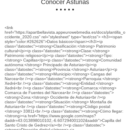
Conocer Asturias
• • • • •
<link
href="https://apartbellavista.appeurowebmedia.es/docs/plantilla_o
ccidente_2020.css" rel="stylesheet" type="text/css"> <h3><span
style="color:#262626">Datos básicos</span></h3><p
class="datostec"><strong>Clasificación:</strong> Patrimonio
cultural</p><p class="datostec"><strong>Clase:</strong>
Patrimonio religioso</p><p class="datostec"><strong>Tipo:
</strong> Capillas</p><p class="datostec"><strong>Comunidad
autónoma:</strong> Principado de Asturias</p><p
class="datostec"><strong>Provincia:</strong> Asturias</p><p
class="datostec"><strong>Municipio:</strong> Cangas del
Narcea<br /><p class="datostec"><strong>Parroquia:</strong>
Xedré<br /><p class="datostec"><strong>Entidad:</strong>
Xedré<br /><p class="datostec"><strong>Comarca:</strong>
Comarca de Fuentes del Narcea<br /><p class="datostec">
<strong>Zona:</strong> Occidente de Asturias<br /><p
class="datostec"><strong>Situación:</strong> Montaña de
Asturias<br /><p class="datostec"><strong>Código postal:
</strong> 33811<br /><p class="datostec"><strong>Cómo llegar:
</strong><a href="https://www.google.com/maps?
daddr=43.013898010102,-6.607294001102&saddr">Capilla del
Santo Cristo de Gedrez</a><br /><p class="datostec">
<strong>Dirección digital:</strong> <a