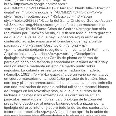
href="https://www.google.com/search?
q=8CMM297V%2BH3&ie=UTF-8" target="_blank" title="Dirección
digital" rel="nofollow noopener">8CMM297V+H3</a></p><p
style="margin-bottom:-20px;">&nbsp;</p> <h3><span
style="color:#262626">Capilla del Santo Cristo de Gedrez</span>
</h3><p><strong>Nota:</strong> Las fotos que mostramos de
<strong>Capilla del Santo Cristo de Gedrez</strong> han sido
realizadas por EuroWeb Media, SL y tienen toda nuestra garantía
de que lo que ve es lo que hay. Si observa algún error en el
contenido, agradecemos use el formulario que hay a pie de
página.</p><p><strong>Descripción:</strong></p>
<p>Interesante conjunto recogido en el Inventario de Patrimonio
Arquitectónico de Asturias.</p><p><strong>Descripción
tipológica:</strong></p><p>Capilla de planta en forma de
paralelepípedo con fachada y espadaña revestidos de sillería y
división interna mediante un arco de medio punto sobre
impostas. La cubierta se realiza con armadura de madera,
(Ramallo, 1981).</p><p>La espadaña de un vano se remata con
un cuerpo marcadamente neoclásico provisto de frontón, friso,
cornisa y pilastras enmarcando el hueco de la campana, todo ello
con una realización de notable calidad utilizando mármol blanco
de Rengos en los revestimientos, al igual que el resto de la
fachada.</p><p>En los extremos de las cornisas se sitúan
pináculos rematados en bolas. La cronología de la zona del
presbiterio puede ser al menos bajomedieval, a juzgar por la
tipología del arco interior y sobre todo la de las dos saeteras del
testero del presbiterio.</p><p>Al exterior se aprecia la unión de
dos paramentos bien diferenciados a la altura del arco interno,