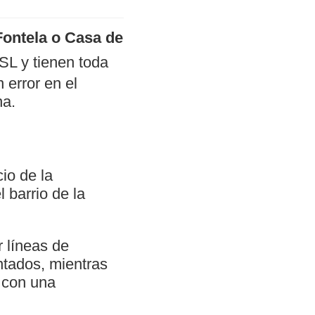
Fontela o Casa de
SL y tienen toda
 error en el
na.
io de la
 barrio de la
r líneas de
ntados, mientras
s con una