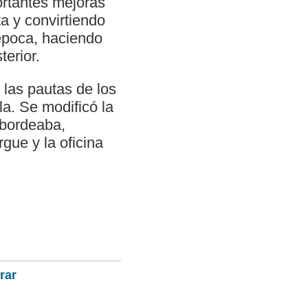
ortantes mejoras
a y convirtiendo
época, haciendo
terior.
 las pautas de los
a. Se modificó la
 bordeaba,
gue y la oficina
rar