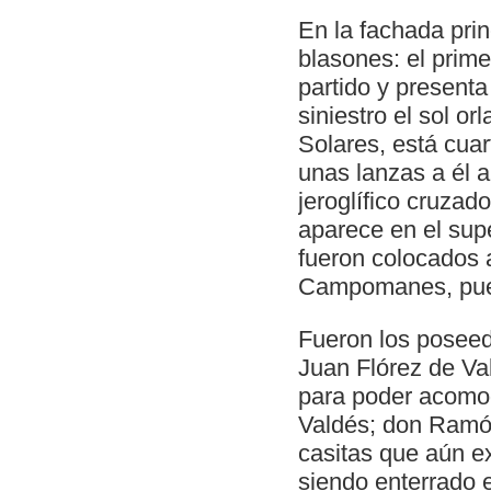
En la fachada prin
blasones: el prim
partido y presenta
siniestro el sol o
Solares, está cuar
unas lanzas a él a
jeroglífico cruzad
aparece en el supe
fueron colocados a
Campomanes, pues 
Fueron los poseed
Juan Flórez de Val
para poder acomod
Valdés; don Ramón
casitas que aún ex
siendo enterrado 