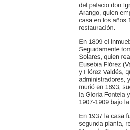
del palacio don I
Arango, quien emp
casa en los años 
restauración.
En 1809 el inmueb
Seguidamente tom
Solares, quien re
Eusebia Flórez (
y Flórez Valdés, q
administradores, y
murió en 1893, s
la Gloria Fontela 
1907-1909 bajo la 
En 1937 la casa f
segunda planta, re