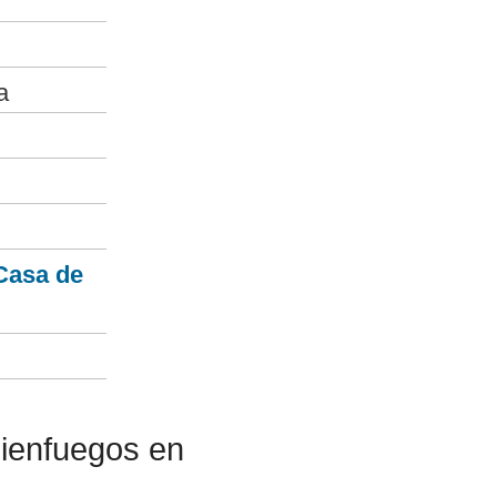
a
 Casa de
Cienfuegos en