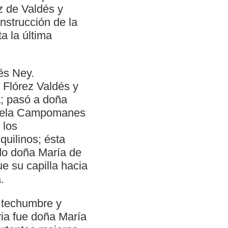
z de Valdés y
nstrucción de la
a la última
és Ney.
Flórez Valdés y
a; pasó a doña
nuela Campomanes
 los
quilinos; ésta
do doña María de
e su capilla hacia
.
 techumbre y
ria fue doña María