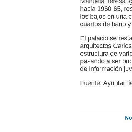
Manuela Teresa Ig
hacia 1960-65, res
los bajos en una 
cuartos de baño y 
El palacio se rest
arquitectos Carlo
estructura de vari
pasando a ser prop
de información juv
Fuente: Ayuntami
Not