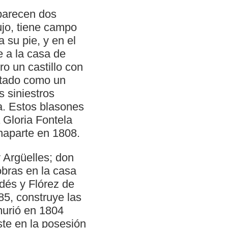
aparecen dos
ujo, tiene campo
 su pie, y en el
e a la casa de
ro un castillo con
retado como un
s siniestros
da. Estos blasones
 Gloria Fontela
naparte en 1808.
 Argüelles; don
obras en la casa
dés y Flórez de
5, construye las
 murió en 1804
ste en la posesión