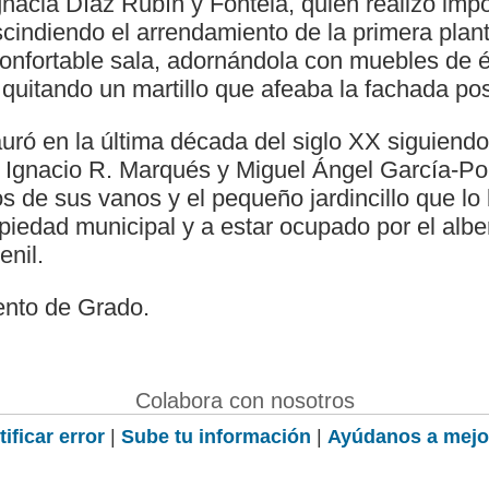
nacia Díaz Rubín y Fontela, quien realizó imp
cindiendo el arrendamiento de la primera plant
confortable sala, adornándola con muebles de 
quitando un martillo que afeaba la fachada pos
auró en la última década del siglo XX siguiendo
s Ignacio R. Marqués y Miguel Ángel García-Pol
os de sus vanos y el pequeño jardincillo que lo
iedad municipal y a estar ocupado por el alber
enil.
ento de Grado.
Colabora con nosotros
ificar error
|
Sube tu información
|
Ayúdanos a mejo