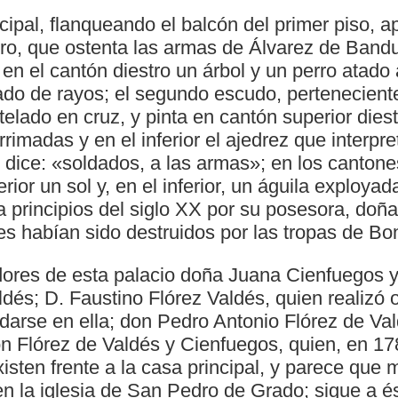
cipal, flanqueando el balcón del primer piso, 
ero, que ostenta las armas de Álvarez de Band
 en el cantón diestro un árbol y un perro atado a
rlado de rayos; el segundo escudo, pertenecient
telado en cruz, y pinta en cantón superior diest
rrimadas y en el inferior el ajedrez que interp
o dice: «soldados, a las armas»; en los cantone
rior un sol y, en el inferior, un águila exploya
 principios del siglo XX por su posesora, doña
habían sido destruidos por las tropas de Bo
ores de esta palacio doña Juana Cienfuegos y
dés; D. Faustino Flórez Valdés, quien realizó 
arse en ella; don Pedro Antonio Flórez de Val
 Flórez de Valdés y Cienfuegos, quien, en 178
isten frente a la casa principal, y parece que
en la iglesia de San Pedro de Grado; sigue a é