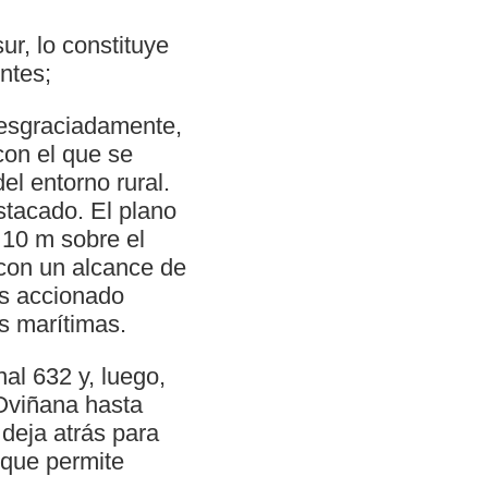
ur, lo constituye
ntes;
desgraciadamente,
con el que se
l entorno rural.
stacado. El plano
y 10 m sobre el
 con un alcance de
es accionado
s marítimas.
nal 632 y, luego,
 Oviñana hasta
deja atrás para
 que permite