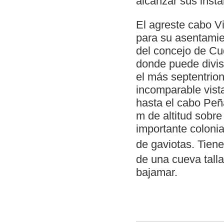
alcanzar sus insta
El agreste cabo V
para su asentamien
del concejo de Cud
donde puede divisa
el más septentrion
incomparable vista
hasta el cabo Peñ
m de altitud sobre
importante coloni
de gaviotas. Tien
de una cueva talla
bajamar.