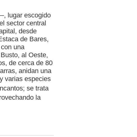
—, lugar escogido
l sector central
apital, desde
 Estaca de Bares,
e con una
 Busto, al Oeste,
os, de cerca de 80
zarras, anidan una
y varias especies
cantos; se trata
aprovechando la