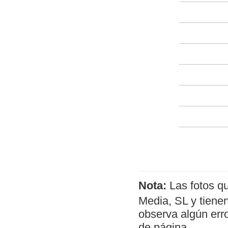
Nota:
Las fotos q
Media, SL y tienen
observa algún err
de página.