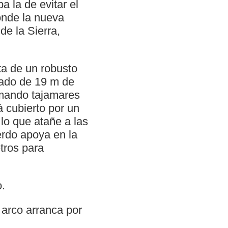
a la de evitar el
onde la nueva
de la Sierra,
ta de un robusto
zado de 19 m de
rmando tajamares
á cubierto por un
lo que atañe a las
erdo apoya en la
tros para
o.
l arco arranca por