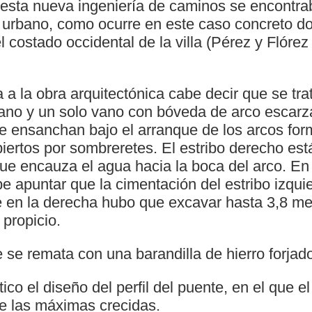
 esta nueva ingeniería de caminos se encontrab
o urbano, como ocurre en este caso concreto d
l costado occidental de la villa (Pérez y Flórez 
 a la obra arquitectónica cabe decir que se tra
plano y un solo vano con bóveda de arco escar
 se ensanchan bajo el arranque de los arcos fo
iertos por sombreretes. El estribo derecho est
ue encauza el agua hacia la boca del arco. En 
e apuntar que la cimentación del estribo izqui
e en la derecha hubo que excavar hasta 3,8 me
 propicio.
te se remata con una barandilla de hierro forjad
ico el diseño del perfil del puente, en el que e
de las máximas crecidas.