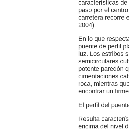
características de
paso por el centr
carretera recorre e
2004).
En lo que respecta
puente de perfil 
luz. Los estribos
semicirculares cub
potente paredón q
cimentaciones cab
roca, mientras qu
encontrar un firme
El perfil del puen
Resulta característ
encima del nivel 