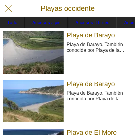
Playas occidente
Todo
Accesos a pie
Accesos difíciles
Acce
Playa de Barayo
Playa de Barayo. También
conocida por Playa de la
Veiga o Playa de la Vega. La
bonita playa de Barayo,
clasificada como Reserva
Natural Parcial, está dotada
de un abundante surtido de
Playa de Barayo
dunas y marismas —albergue
de una diversificada av ...
Playa de Barayo. También
conocida por Playa de la
Veiga o Playa de la Vega. La
bonita playa de Barayo,
clasificada como Reserva
Natural Parcial, está dotada
de un abundante surtido de
Playa de El Moro
dunas y marismas —albergue