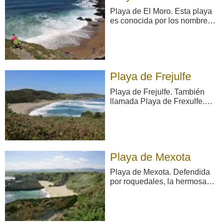
de una diversificada av ...
Playa de El Moro. Esta playa
es conocida por los nombres
de Playa Peñafurada o Playa
del Moro. Colindante con la
del pueblo de Navia es una
playa de arena gruesa oscura
que presenta un grado medio
Playa de Frejulfe
de ocupación. Características
generale ...
Playa de Frejulfe. También
llamada Playa de Frexulfe.
Declarado Monumento
Natural por su interesante
vegetación dunar y
ecosistema, el amplio arenal
de Frejulfe, con extenso
Playa de Mexota
campo de dunas, está
próximo al pueblo del mismo
Playa de Mexota. Defendida
nombre, ...
por roquedales, la hermosa
ensenada de Mixota, de
carácter fundamentalmente
nudista, enlaza en bajamar
con la contigua playa de