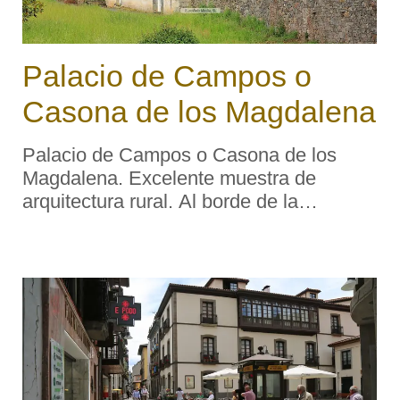
Palacio de Campos o
Casona de los Magdalena
Palacio de Campos o Casona de los
Magdalena. Excelente muestra de
arquitectura rural. Al borde de la
carretera general que conduce de
Oviedo a Ribadeo. Muro de mampostería
rodeando la finca. Tiene apariencia de
pazo gallego. Consta de planta baj ...