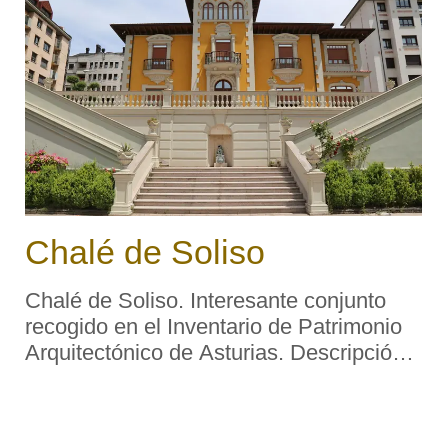
Chalé de Soliso
Chalé de Soliso. Interesante conjunto
recogido en el Inventario de Patrimonio
Arquitectónico de Asturias. Descripción
tipológica: Edificio exento de planta
cuadrada y dos alturas construido en los
años 30 del siglo XX con gustos h ...