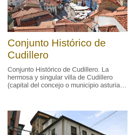
Conjunto Histórico de
Cudillero
Conjunto Histórico de Cudillero. La
hermosa y singular villa de Cudillero
(capital del concejo o municipio asturiano
del mismo nombre) se sitúa en un
profundo barranco longitudinal excavado
por el río Piñera en su último kiló ...