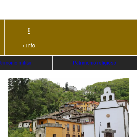
› Info
trimonio militar
Patrimonio religioso