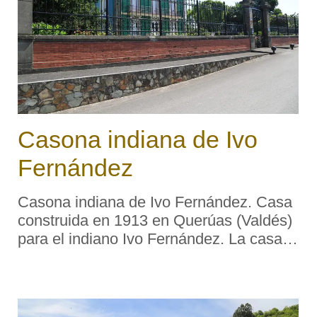
Casona indiana de Ivo
Fernández
Casona indiana de Ivo Fernández. Casa
construida en 1913 en Querúas (Valdés)
para el indiano Ivo Fernández. La casa
es de tipo compacto y de forma
prismática, rematada en una azotea con
balaustrada. Las paredes están recubier
...