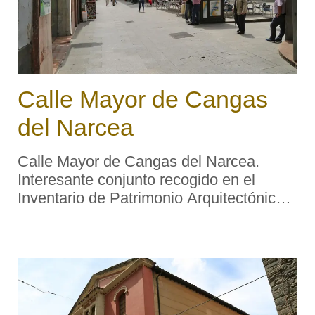
Calle Mayor de Cangas
del Narcea
Calle Mayor de Cangas del Narcea.
Interesante conjunto recogido en el
Inventario de Patrimonio Arquitectónico
de Asturias. Barrio Antiguo. Descripción
tipológica: Se trata de la principal calle
del casco histórico de la villa de C ...