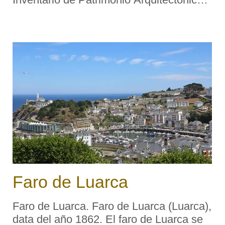
de Asturias. Descripción tipológica: El
emblemático «puente romano» de la villa
de Cangas atraviesa el r ...
Faro de Luarca
Faro de Luarca. Faro de Luarca (Luarca),
data del año 1862. El faro de Luarca se