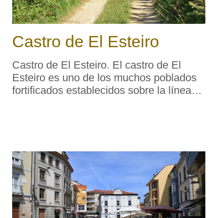
Castro de El Esteiro
Castro de El Esteiro. El castro de El
Esteiro es uno de los muchos poblados
fortificados establecidos sobre la línea
de costa en el occidente de Asturias.
Varias líneas de fosos y contrafosos —
parapetos construidos con el escombro
obt ...