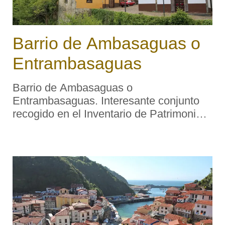
Barrio de Ambasaguas o
Entrambasaguas
Barrio de Ambasaguas o
Entrambasaguas. Interesante conjunto
recogido en el Inventario de Patrimonio
Arquitectónico de Asturias. Descripción
tipológica: El barrio de Ambasaguas o
Entrambasaguas es uno de los núcleos
medievales de l ...