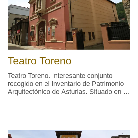
Teatro Toreno
Teatro Toreno. Interesante conjunto
recogido en el Inventario de Patrimonio
Arquitectónico de Asturias. Situado en el
corazón de la villa de Cangas del
Narcea, el Teatro Toreno es un edificio
de 655,70 m² de superficie construida,
en e ...