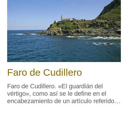
Faro de Cudillero
Faro de Cudillero. «El guardián del
vértigo», como así se le define en el
encabezamiento de un artículo referido al
mismo firmado por Mariola Riera (diario
La Nueva España, 9-VII-1999), se
asienta en la Punta Roball ...