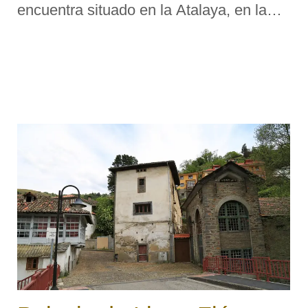
encuentra situado en la Atalaya, en la
punta Focicón, cerrando la ensenada del
puerto por oriente, a unos trescientos
metros de la villa de cuyo trazado urbano
...